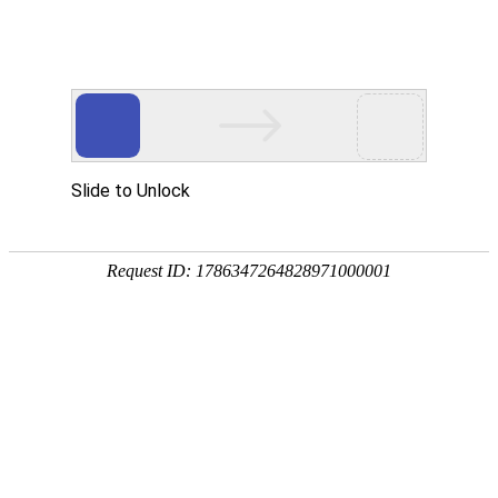
首页
钓鱼技巧
饵料配方
野钓选择
黑坑挑选
首页
>
有没有钓鱼
所有文章
包头哪里可以野钓（包头哪里可以野钓和野炊）
包头附近有没有钓鱼的地方1、翠湖翠湖是包头
市区内的一个风景秀丽的湖泊，水域较大，有许
多鱼类栖息其中，包括草鱼、鲫鱼、鲤鱼等。湖
野钓选择
2024-12-16
阅读 1
钓友分享
边有钓鱼平台和设施，是一个不错的垂钓选择。
乌素图水库乌素图水库位于包头市区附近，是一
滴滴怎么钓鱼执法（滴滴钓鱼执法怎么办）
个规模较大的水库，有丰富的淡水鱼类资源，如
鲈鱼、鳊鱼、鲤鱼等。2、包头钓鱼的地方有：
滴滴快车钓鱼执法一般选择什么地方1、一般运
植物园钓鱼塘。植物园钓鱼塘位于青山区境内，
管通常在上述高危地区乘客上下车时突击检查，
环境优美，绿树成荫，适宜休闲垂钓。规土局钓
因此识别难度大。这种钓鱼执法即执法人员为达
钓鱼技巧
2024-12-06
阅读 1
钓友分享
鱼塘。规土局掉鱼塘位于开发区境内，内含两个
到某种目的和引诱诱导没有犯法意图的当事人做