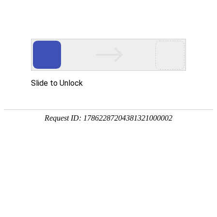
首页
钓鱼技巧
饵料配方
野钓选择
黑坑挑选
首页
>
野钓选择
>
敖山钓鱼胜地探秘，寻找最佳的垂钓乐园 鳌山卫野
钓
敖山钓鱼胜地探秘，寻找最佳的垂钓乐园
鳌山卫野钓
野钓选择
2026-06-01 14:23:37
钓友分享
1
在浙江的东北部，隐藏着一片被山水环绕的神秘之地——
敖山，这里不仅风景如画，更有着丰富的鱼类资源，是钓鱼爱
好者的天堂，在敖山哪里可以钓鱼呢？就让我带你一起探索这
片垂钓的乐土。
一、敖山的自然环境