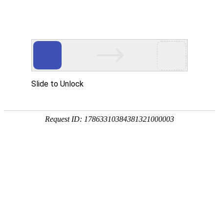
首页
钓鱼技巧
饵料配方
野钓选择
黑坑挑选
首页
>
黑坑挑选
>
黑坑钓鱼饵料多少克为好（黑坑钓鱼用多大鱼钩）
黑坑钓鱼饵料多少克为好（黑坑钓鱼用多
大鱼钩）
黑坑挑选
2026-06-02 00:23:10
钓友分享
1
告诉你去黑坑钓鱼正钓和偷驴一般开
多少饵
料
最合适
钓黑坑鲤鱼饵料
的最佳搭配方法需根据鱼情（生口/滑口、放
鱼量、正钓/偷驴）灵活调整，具体方案如下：黑坑正钓生口