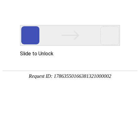
首页
钓鱼技巧
饵料配方
野钓选择
黑坑挑选
首页
>
黑坑挑选
>
钓鲫鱼黑坑用什么漂好（黑坑钓鲫鱼选什么鱼漂）
钓鲫鱼黑坑用什么漂好（黑坑钓鲫鱼选什
么鱼漂）
黑坑挑选
2026-06-01 08:46:10
钓友分享
1
黑坑钓鲫
鱼用吃铅多大的浮漂
1、钓鲫鱼用几克铅的浮漂比较好，这个得看你钓鱼的具体情
况。一般来说，钓鲫鱼的浮漂吃铅量在0.8克到5克之间都有可
能。如果你是在野钓，水深在5到2米之间，选0.8到2克的浮漂