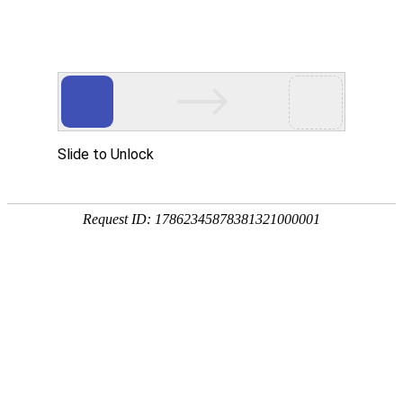
首页
钓鱼技巧
饵料配方
野钓选择
黑坑挑选
首页
>
黑坑挑选
>
黑坑主线头绑法？
黑坑主线头绑法？
黑坑挑选
2023-02-18 21:45:02
呼延诗松
2
今天钓鱼人给各位分享黑坑绑好主线线组的相关知识，其中也
会对黑坑主线头绑法？(黑坑子线绑法)进行详细解释，如果能
碰巧解决你现在面临的问题，别忘了关注本站，现在我们开始
吧！
黑坑主线头绑法
？