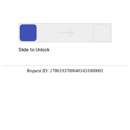
首页
钓鱼技巧
饵料配方
野钓选择
黑坑挑选
首页
>
饵料配方
>
老版红虫风暴怎么搭配饵料（红虫风暴是基础饵吗）
老版红虫风暴怎么搭配饵料（红虫风暴是
基础饵吗）
饵料配方
2026-06-01 20:00:30
钓友分享
1
**蓝鲫九一八速攻红虫风暴冬季如何搭配四
款饵料?
如果天冷，建议你化氏六号加红虫风暴加奶香速攻，比例40%
40%20%，不要加拉丝粉，如果有天元千里香加一点点就更完