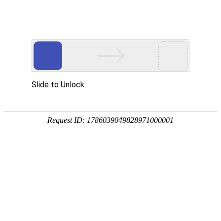
首页
钓鱼技巧
饵料配方
野钓选择
黑坑挑选
首页
>
钓鱼技巧
>
塔山水库黑鱼怎么钓鱼？掌握这些技巧，轻松钓上大
黑鱼！ 塔山水库黑鱼怎么钓鱼视频
塔山水库黑鱼怎么钓鱼？掌握这些技巧，
轻松钓上大黑鱼！ 塔山水库黑鱼怎么钓鱼
视频
钓鱼技巧
2026-05-23 01:49:53
钓友分享
1
在众多钓鱼爱好者的心中，塔山水库无疑是一个神秘而充
满挑战的地方，尤其是对于那些对黑鱼情有独钟的钓友来说，
这里更是黑鱼的乐园，如何在塔山水库钓到黑鱼呢？就让我这
位钓鱼自媒体博主带你一探究竟，分享一些实用的黑
鱼钓鱼技